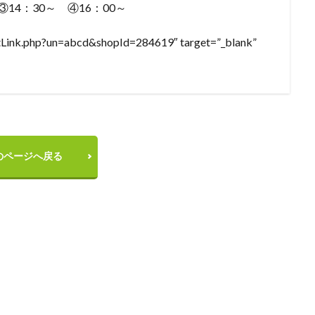
14：30～ ④16：00～
ectLink.php?un=abcd&shopId=284619″ target=”_blank”
のページへ戻る